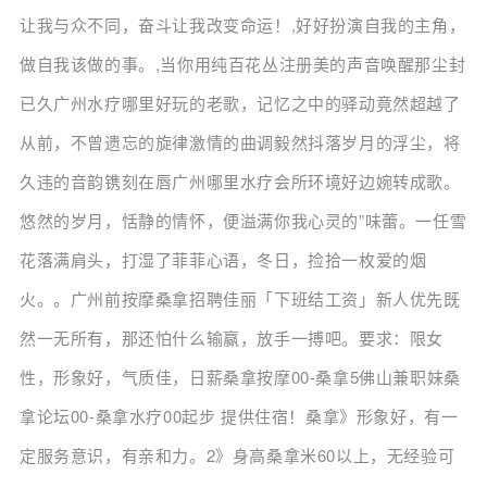
让我与众不同，奋斗让我改变命运！,好好扮演自我的主角，
做自我该做的事。,当你用纯百花丛注册美的声音唤醒那尘封
已久广州水疗哪里好玩的老歌，记忆之中的驿动竟然超越了
从前，不曾遗忘的旋律激情的曲调毅然抖落岁月的浮尘，将
久违的音韵镌刻在唇广州哪里水疗会所环境好边婉转成歌。
悠然的岁月，恬静的情怀，便溢满你我心灵的”味蕾。一任雪
花落满肩头，打湿了菲菲心语，冬日，捡拾一枚爱的烟
火。。广州前按摩桑拿招聘佳丽「下班结工资」新人优先既
然一无所有，那还怕什么输赢，放手一搏吧。要求：限女
性，形象好，气质佳，日薪桑拿按摩00-桑拿5佛山兼职妹桑
拿论坛00-桑拿水疗00起步 提供住宿！桑拿》形象好，有一
定服务意识，有亲和力。2》身高桑拿米60以上，无经验可