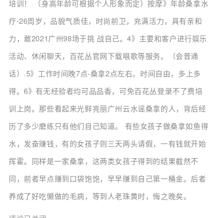
培训！ （身高年龄可根据个人形象而定）按摩》年龄桑拿水
疗-26周岁，品貌气质佳，时尚前卫，充满活力，具有亲和
力，敢2021广州98场于挑 战自己。4》主要和客户进行娱乐
活动、休闲聊天，百花丛官网下载唱歌等服务。（会普通
话）.5》工作时间晚7点-桑拿2点左右。时间自由，多上多
得。6》有无经验者均可品品香，可免百花丛登录不了费培
训上岗。那些看起来光鲜亮丽广州云水谣桑拿的人，背后经
历了多少磨练只有他们自己知道。 有些女孩子做桑拿如鱼得
水，发奋赚钱，有的女孩子则三天两头请假，一有钱就开始
挥霍。同样是一家桑拿，这两类女孩子得到的结果截然不
同，前者早点赚到口袋饱饱，早早赚到自己第一桶金。后者
养成了好吃懒做的毛病，等到人老珠黄时，悔之晚矣。