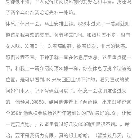
菜都很不错，个人觉得比岗顶S.博的要好吃和丰富。我还喝
了两个乌鸡炖汤哈哈先补一补嘛。
休息厅休息一会，马上安排上钟。836走过来，一看到就知
道这是我喜欢的类型。领着我去F.间。和照片差不多，很有
女人味，X.有B＋。C.着高跟鞋，披着长发，非常的诱惑。
照例过程不表。下钟了就一直在休息厅休息。这里重点提一
下，和我上一篇介绍岗顶S.博一样，你在休息厅挑个过道的
位置，是可以看到JS.来来回回上钟下钟的，看到喜欢的就
问她们本人，记下号码就可以了。休息一会我朋友也过来
的。他预月.的858，结果他连着上了两台钟。出来跟我说这
个858是他纵横桑拿场这些年遇到过的FW.最好的JS.，让我
一定要点她。。过道里看过好几次858确实是很不错。。哈
哈，要不是我精力有限，真的想上哈哈。（留着过几天。过