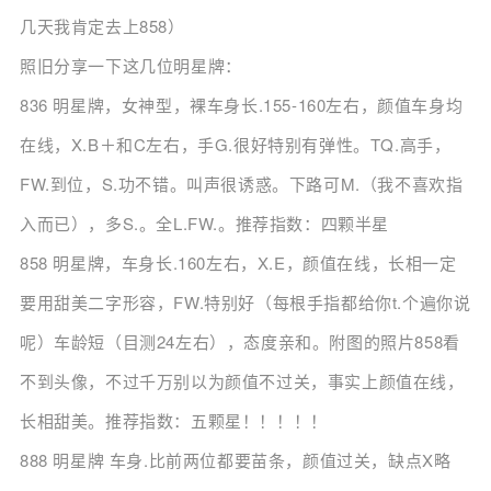
几天我肯定去上858）
照旧分享一下这几位明星牌：
836 明星牌，女神型，裸车身长.155-160左右，颜值车身均
在线，X.B＋和C左右，手G.很好特别有弹性。TQ.高手，
FW.到位，S.功不错。叫声很诱惑。下路可M.（我不喜欢指
入而已），多S.。全L.FW.。推荐指数：四颗半星
858 明星牌，车身长.160左右，X.E，颜值在线，长相一定
要用甜美二字形容，FW.特别好（每根手指都给你t.个遍你说
呢）车龄短（目测24左右），态度亲和。附图的照片858看
不到头像，不过千万别以为颜值不过关，事实上颜值在线，
长相甜美。推荐指数：五颗星！！！！！
888 明星牌 车身.比前两位都要苗条，颜值过关，缺点X略