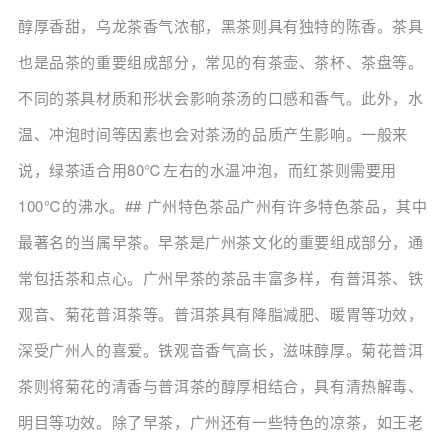
醇厚香甜，乌龙茶香气浓郁，黑茶则具有独特的陈香。茶具
也是品茶的重要组成部分，常见的有茶壶、茶杯、茶盘等。
不同的茶具材质和形状会影响茶汤的口感和香气。此外，水
温、冲泡时间等因素也会对茶汤的品质产生影响。一般来
说，绿茶适合用80℃左右的水温冲泡，而红茶则需要用
100℃的沸水。## 广州特色茶品广州有许多特色茶品，其中
最著名的当属早茶。早茶是广州茶文化的重要组成部分，通
常包括茶和点心。广州早茶的茶品丰富多样，有普洱茶、铁
观音、菊花普洱茶等。普洱茶具有降脂减肥、暖胃等功效，
深受广州人的喜爱。铁观音香气高长，滋味醇厚。菊花普洱
茶则将菊花的清香与普洱茶的醇厚相结合，具有清热解毒、
明目等功效。除了早茶，广州还有一些特色的凉茶，如王老