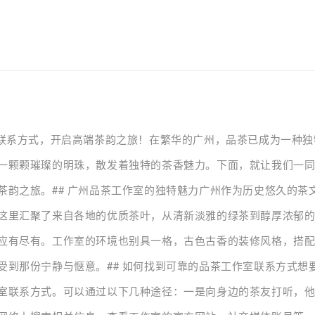
室联系方式，开启高端茶韵之旅！在繁华的广州，品茶已成为一种
一颗颗璀璨的明珠，散发着独特的茶香魅力。下面，就让我们一
茶韵之旅。## 广州品茶工作室的独特魅力广州作为历史悠久的茶
这里汇聚了来自各地的优质茶叶，从清新淡雅的绿茶到醇厚浓郁
应有尽有。工作室的环境也别具一格，古色古香的装修风格，搭
受到那份宁静与惬意。## 如何找到可靠的品茶工作室联系方式想
室联系方式。可以通过以下几种途径：一是向身边的茶友打听，