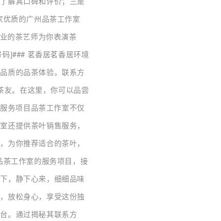
，了解其口碑和评价；三是
家优质的广州品茶工作室
专业的茶艺师为你表演茶
]### 茗香居茗香居环境
高品质的品茶体验。联系方
多茶友。在这里，你可以品尝
的服务项目品茶工作室不仅
作室还提供茶叶销售服务，
求，为你推荐适合的茶叶，
品茶工作室的服务项目，接
导下，静下心来，细细品味
中，放松身心，享受这份独
平台。通过揭秘其联系方