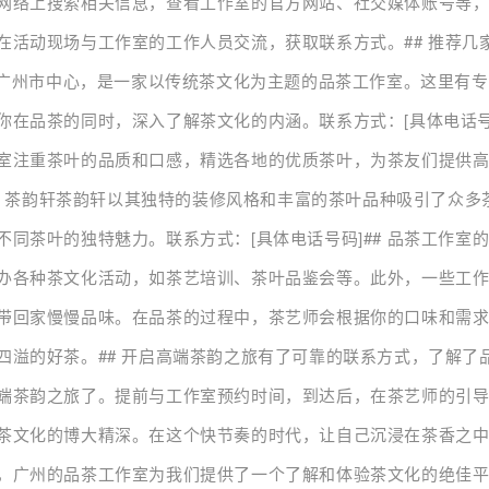
网络上搜索相关信息，查看工作室的官方网站、社交媒体账号等
在活动现场与工作室的工作人员交流，获取联系方式。## 推荐几
位于广州市中心，是一家以传统茶文化为主题的品茶工作室。这里有
你在品茶的同时，深入了解茶文化的内涵。联系方式：[具体电话号码
室注重茶叶的品质和口感，精选各地的优质茶叶，为茶友们提供
### 茶韵轩茶韵轩以其独特的装修风格和丰富的茶叶品种吸引了众
不同茶叶的独特魅力。联系方式：[具体电话号码]## 品茶工作室
办各种茶文化活动，如茶艺培训、茶叶品鉴会等。此外，一些工
带回家慢慢品味。在品茶的过程中，茶艺师会根据你的口味和需
四溢的好茶。## 开启高端茶韵之旅有了可靠的联系方式，了解了
端茶韵之旅了。提前与工作室预约时间，到达后，在茶艺师的引
茶文化的博大精深。在这个快节奏的时代，让自己沉浸在茶香之
，广州的品茶工作室为我们提供了一个了解和体验茶文化的绝佳