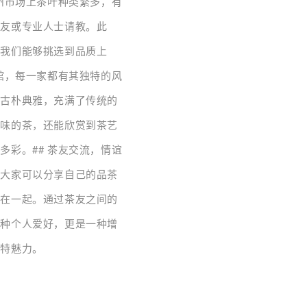
州市场上茶叶种类繁多，有
茶友或专业人士请教。此
，我们能够挑选到品质上
馆，每一家都有其独特的风
修古朴典雅，充满了传统的
美味的茶，还能欣赏到茶艺
彩。## 茶友交流，情谊
，大家可以分享自己的品茶
聚在一起。通过茶友之间的
一种个人爱好，更是一种增
独特魅力。