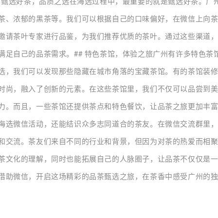
# 甄选好茶，品质之选在海选过程中，最重要的就是甄选好茶。广
茶、浓郁的黑茶等。我们可以根据自己的口味偏好，在微信上向
邀请茶叶专家进行品鉴，为我们推荐优质的茶叶。通过这些渠道
满足自己的品茶需求。## 特色茶馆，体验之旅广州有许多特色茶
选，我们可以发现那些隐藏在城市角落的宝藏茶馆。有的茶馆装
时尚，融入了创新的元素。在这些茶馆里，我们不仅可以品尝到
力。而且，一些茶馆还提供茶点和特色餐饮，让品茶之旅更加丰富多
海选微信活动，还能结识众多志同道合的茶友。在微信交流群里
和交流。茶友们来自不同的行业和背景，但因为对茶的热爱而相
茶文化的理解，同时也能拓展自己的人脉圈子，让品茶不仅仅是
借助微信，开启这场精彩的品茶甄选之旅，在茶香中感受广州的