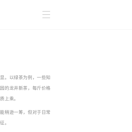
明显。以绿茶为例，一些知
茶园的龙井新茶，每斤价格
品质上乘。
可能稍逊一筹，但对于日常
特征。