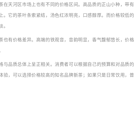
茶在天河区市场上也有不同的价格区间。高品质的正山小种，带
上。它的茶叶条索紧结，汤色红浓明亮，口感醇厚。而价格较低
淡。
茶也有价格差异。高端的铁观音，音韵明显，香气馥郁悠长，价
。
格与品质总体上呈正相关。消费者可以根据自己的预算和对品质
体验，可以选择价格较高的知名品牌新茶；如果只是日常饮用，