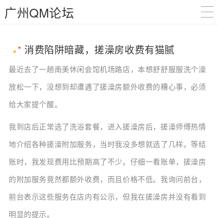
广州QM论坛
消费陷阱暗藏，搓澡房收费有猫腻
最近去了一趟南美休闲会馆机场路店，本想舒舒服服洗个澡
放松一下，没想到却遭遇了搓澡房额外收费的糟心事，必须
给大家提个醒。
我到店后正常选了洗浴套餐，进入搓澡房后，搓澡师傅热情
地介绍各种搓澡附加服务，当时我没多想就选了几样。等结
账时，我发现费用比预期高了不少。仔细一看账单，搓澡房
的附加服务竟然都额外收费，而且价格不低。我询问前台，
前台表示这些服务在店内有公示，但我在搓澡房并没有看到
明显的提示。