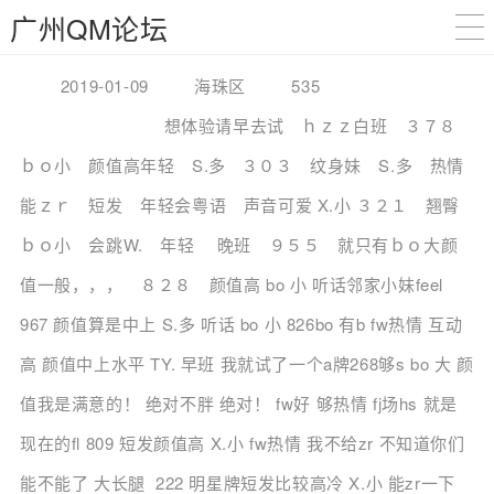
广州QM论坛
2019-01-09 海珠区 535
想体验请早去试 ｈｚｚ白班 ３７８
ｂｏ小 颜值高年轻 S.多 ３０３ 纹身妹 S.多 热情
能ｚｒ 短发 年轻会粤语 声音可爱 X.小 ３２１ 翘臀
ｂｏ小 会跳W. 年轻 晚班 ９５５ 就只有ｂｏ大颜
值一般，，， ８２８ 颜值高 bo 小 听话邻家小妹feel
967 颜值算是中上 S.多 听话 bo 小 826bo 有b fw热情 互动
高 颜值中上水平 TY. 早班 我就试了一个a牌268够s bo 大 颜
值我是满意的！ 绝对不胖 绝对！ fw好 够热情 fj场hs 就是
现在的fl 809 短发颜值高 X.小 fw热情 我不给zr 不知道你们
能不能了 大长腿 222 明星牌短发比较高冷 X.小 能zr一下